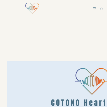
ホーム
​COTONO Hear