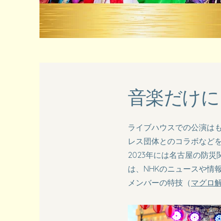
​音楽だけ
ライブハウスでの公演は
レス団体とのコラボなど
2023年には名古屋の防
は、NHKのニュースや情
メンバーの特技（
マグロ