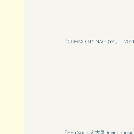
『CLIMAX CITY NAGOYA』 2021
『Hey Say～名古屋Driving musi