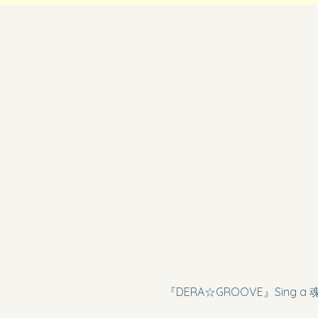
）
『DERA☆GROOVE』Sing a 魂v