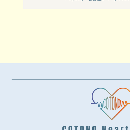
​COTONO Hear