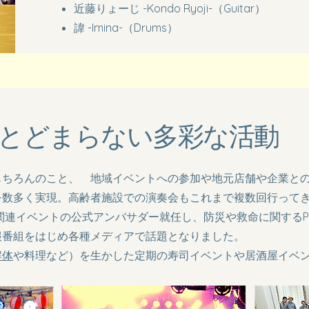
近藤りょーじ -Kondo Ryoji-（Guitar）
​諱 -Imina-（Drums）
にとどまらない多彩な活動
もちろんのこと、 地域イベントへの参加や地元店舗や企業と
を数多く実現。高齢者施設での演奏会もこれまで複数回行って
災関連イベントの公式アンバサダー就任し、防災や救命に関する
報番組をはじめ各種メディアで話題となりました。
解体
や料理など）を生かした定期の寿司イベントや居酒屋イベ