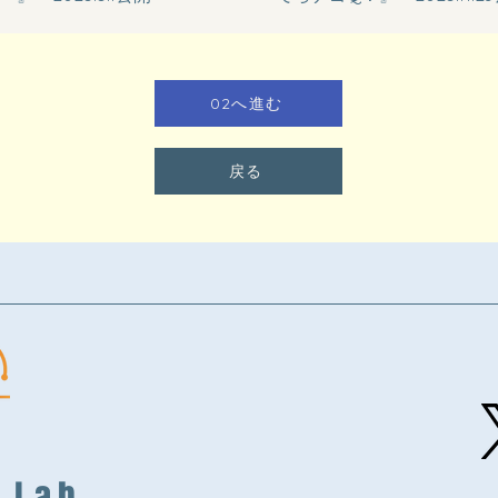
02へ進む
戻る
t Lab.