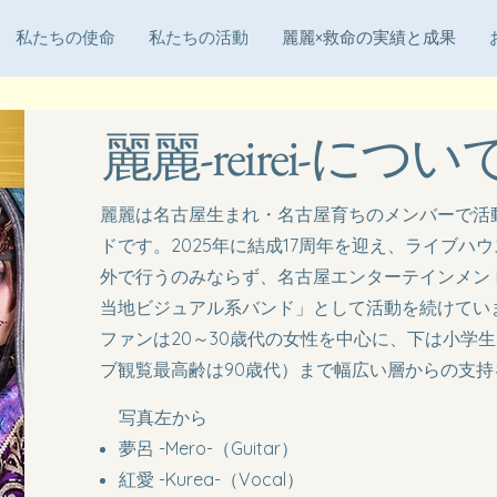
私たちの使命
私たちの活動
麗麗×救命の実績と成果
麗麗-reirei-につい
麗麗は名古屋生まれ・名古屋育ちのメンバーで活
ドです。2025年に結成17周年を迎え、ライブハ
外で行うのみならず、名古屋エンターテインメン
当地ビジュアル系バンド」として活動を続けてい
​ファンは20～30歳代の女性を中心に、下は小学
ブ観覧最高齢は90歳代）まで幅広い層からの支持
写真左から
​夢呂 -Mero-（Guitar）
紅愛 -Kurea-（Vocal）