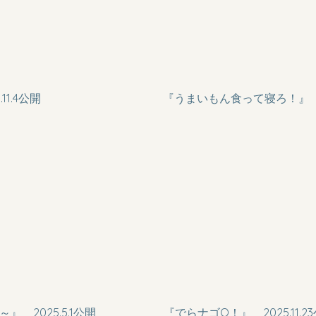
.11.4公開
『うまいもん食って寝ろ！』 202
c～』 2025.5.1公開
『でらナゴQ！』 2025.11.2