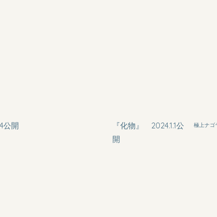
14公開
『化物』 2024.1.1公
極上ナゴヤ
開