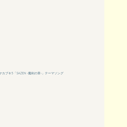
カブキ5「SAZEN -魔剣の章-」テーマソング