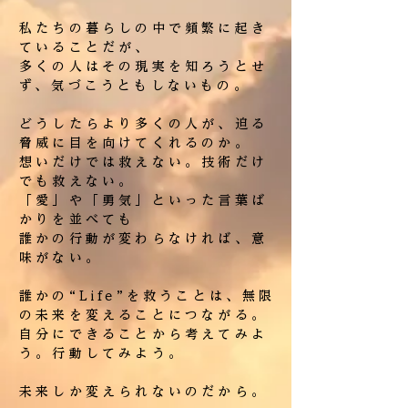
私たちの暮らしの中で頻繁に起き
ていることだが、
多くの人はその現実を知ろうとせ
ず、気づこうともしないもの。
どうしたらより多くの人が、迫る
脅威に目を向けてくれるのか。
想いだけでは救えない。技術だけ
でも救えない。
「愛」や「勇気」といった言葉ば
かりを並べても
誰かの行動が変わらなければ、意
味がない。
誰かの“Life”を救うことは、無限
の未来を変えることにつながる。
自分にできることから考えてみよ
う。行動してみよう。
未来しか変えられないのだから。