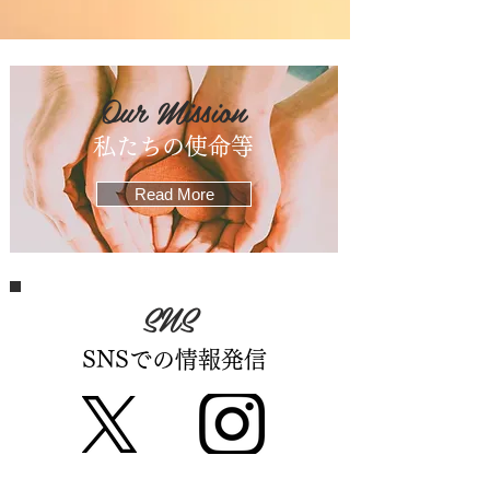
Our Mission
​私たちの使命等
Read More
​SNS
SNSでの​情報発信