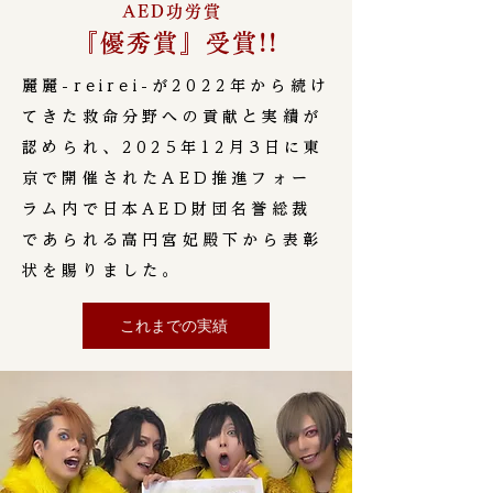
​
AED功労賞
『優秀賞』受賞!!
​麗麗-reirei-が2022年から続け
てきた救命分野への貢献と実績が
認められ、2025年12月3日に東
京で開催されたAED推進フォー
ラム内で日本AED財団名誉総裁
であられる高円宮妃殿下から表彰
状を賜りました。
これまでの実績